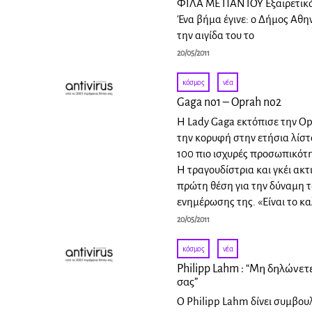
ΦΙΛΑ ΜΕ ΠΑΝΤΟΥ Εξαιρετικά
Ένα βήμα έγινε: ο Δήμος Αθη
την αιγίδα του το
20/05/2011
κόσμος
·
νέα
Gaga no1 – Oprah no2
Η Lady Gaga εκτόπισε την O
την κορυφή στην ετήσια λίστα
100 πιο ισχυρές προσωπικότη
Η τραγουδίστρια και γκέι ακτ
πρώτη θέση για την δύναμη 
ενημέρωσης της. «Είναι το κ
20/05/2011
κόσμος
·
νέα
Philipp Lahm : “Μη δηλώνε
σας”
Ο Philipp Lahm δίνει συμβου