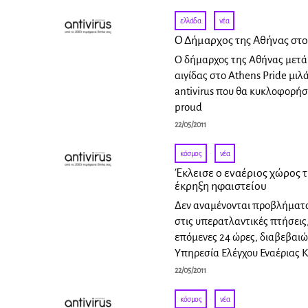
ελλάδα
·
νέα
Ο Δήμαρχος της Αθήνας στο 
Ο δήμαρχος της Αθήνας μετ
αιγίδας στο Athens Pride μιλ
antivirus που θα κυκλοφορήσε
proud
22/05/2011
κόσμος
·
νέα
Έκλεισε ο εναέριος χώρος τ
έκρηξη ηφαιστείου
Δεν αναμένονται προβλήματα
στις υπερατλαντικές πτήσεις,
επόμενες 24 ώρες, διαβεβαι
Υπηρεσία Ελέγχου Εναέριας 
22/05/2011
κόσμος
·
νέα