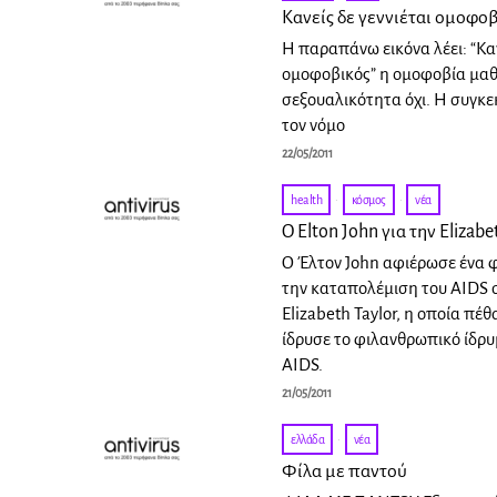
Κανείς δε γεννιέται ομοφο
H παραπάνω εικόνα λέει: “Καν
ομοφοβικός” η ομοφοβία μαθα
σεξουαλικότητα όχι. Η συγκε
τον νόμο
22/05/2011
health
·
κόσμος
·
νέα
Ο Elton John για την Elizabe
Ο Έλτον John αφιέρωσε ένα 
την καταπολέμιση του AIDS 
Elizabeth Taylor, η οποία πέθ
ίδρυσε το φιλανθρωπικό ίδρ
AIDS.
21/05/2011
ελλάδα
·
νέα
Φίλα με παντού