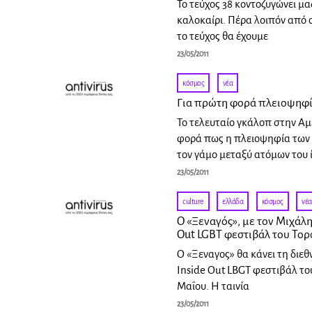
Το τεύχος 38 κοντοζυγώνει μαζ
καλοκαίρι. Πέρα λοιπόν από 
το τεύχος θα έχουμε
23/05/2011
κόσμος
·
νέα
Για πρώτη φορά πλειοψηφί
Το τελευταίο γκάλοπ στην Αμ
φορά πως η πλειοψηφία των
τον γάμο μεταξύ ατόμων του 
23/05/2011
culture
·
ελλάδα
·
κόσμος
·
νέα
O «Ξεναγός», με τον Μιχάλη
Out LGBT φεστιβάλ του Τορ
Ο «Ξεναγος» θα κάνει τη διεθ
Ιnside Out LBGT φεστιβάλ το
Μαΐου. H ταινία
23/05/2011