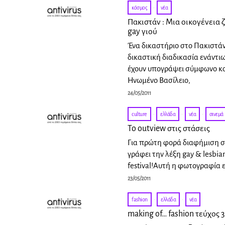
κόσμος
·
νέα
Πακιστάν : Μια οικογένεια 
gay γιού
Ένα δικαστήριο στο Πακιστάν
δικαστική διαδικασία ενάντι
έχουν υπογράψει σύμφωνο κ
Ηνωμένο Βασίλειο,
24/05/2011
culture
·
ελλάδα
·
νέα
·
σινεμά
To outview στις στάσεις
Για πρώτη φορά διαφήμιση 
γράφει την λέξη gay & lesbia
festival!Αυτή η φωτογραφία ε
23/05/2011
fashion
·
ελλάδα
·
νέα
making of… fashion τεύχος 