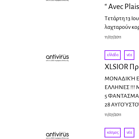
“ Avec Plai
Τετάρτη 13 Ιο
λαχταρούν κορ
11/07/2011
ελλάδα
·
νέα
XLSIOR Προ
ΜΟΝΑΔΙΚΉ ΕΥ
ΕΛΛΗΝΕΣ !!! 
5 ΦΑΝΤΑΣΜΑΓ
28 ΑΥΓΟΎΣΤ
11/07/2011
κόσμος
·
νέα