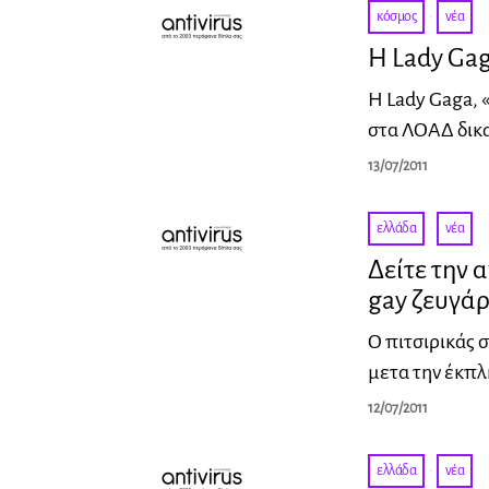
κόσμος
·
νέα
Η Lady Gag
Η Lady Gaga, 
στα ΛΟΑΔ δικα
13/07/2011
ελλάδα
·
νέα
Δείτε την 
gay ζευγάρ
Ο πιτσιρικάς 
μετα την έκπλ
12/07/2011
ελλάδα
·
νέα