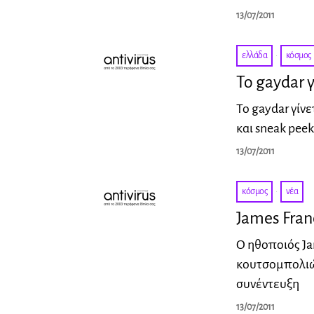
13/07/2011
ελλάδα
·
κόσμος
Το gaydar 
Το gaydar γίν
και sneak pee
13/07/2011
κόσμος
·
νέα
James Fran
Ο ηθοποιός Ja
κουτσομπολιών
συνέντευξη
13/07/2011