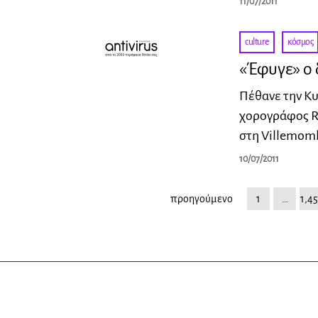
11/07/2011
culture
·
κόσμος
«Έφυγε» ο 
Πέθανε την Κυρ
χορογράφος Ro
στη Villemom
10/07/2011
προηγούμενο
1
…
1,45