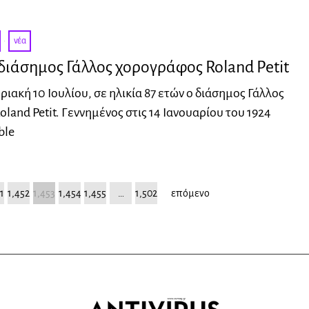
·
νέα
διάσημος Γάλλος χορογράφος Roland Petit
ιακή 10 Ιουλίου, σε ηλικία 87 ετών ο διάσημος Γάλλος
land Petit. Γεννημένος στις 14 Ιανουαρίου του 1924
ble
1
1,452
1,453
1,454
1,455
…
1,502
επόμενο