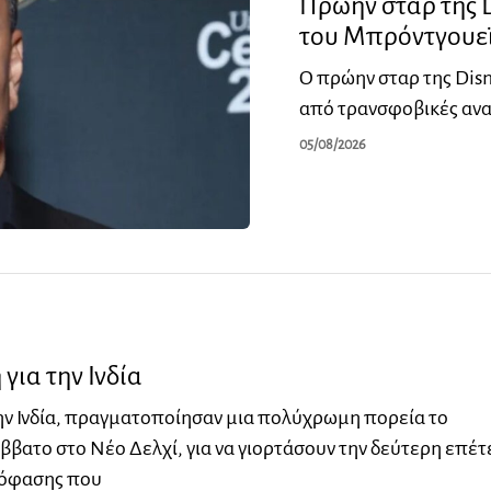
Πρώην σταρ της 
του Μπρόντγουεϊ
Ο πρώην σταρ της Disn
από τρανσφοβικές ανα
05/08/2026
για την Ινδία
ην Ινδία, πραγματοποίησαν μια πολύχρωμη πορεία το
βατο στο Νέο Δελχί, για να γιορτάσουν την δεύτερη επέτ
πόφασης που