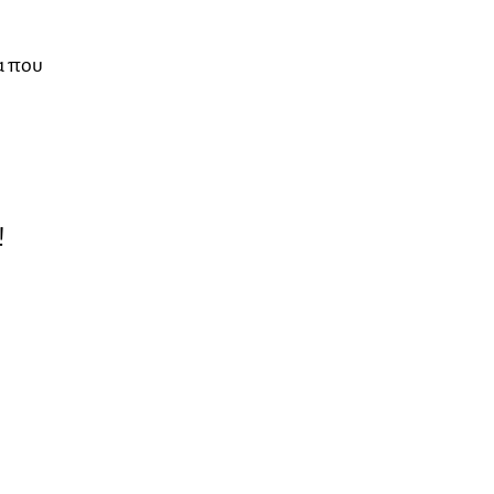
α που
!