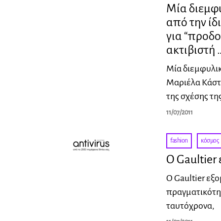
Μία διεμφ
από την ίδ
για “προδο
ακτιβιστή 
Μία διεμφυλικ
Μαριέλα Κάστ
της σχέσης τη
11/07/2011
fashion
·
κόσμος
Ο Gaultier
O Gaultier εξο
πραγματικότητ
ταυτόχρονα,