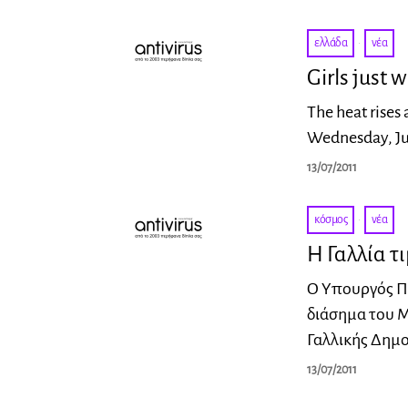
ελλάδα
·
νέα
Girls just
The heat rises 
Wednesday, Ju
13/07/2011
κόσμος
·
νέα
Η Γαλλία τι
Ο Υπουργός Πο
διάσημα του Μ
Γαλλικής Δημο
13/07/2011