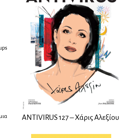
ups
μια
ANTIVIRUS 127 – Xάρις Αλεξίου