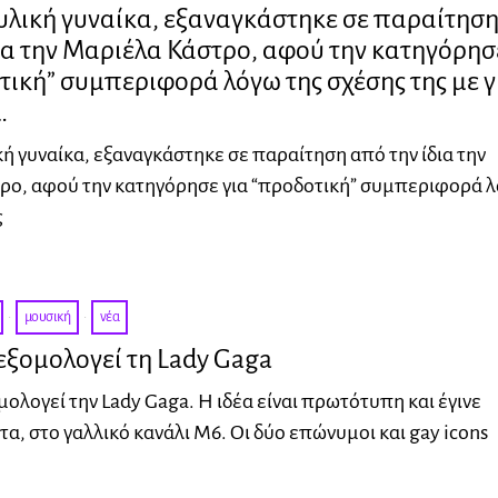
υλική γυναίκα, εξαναγκάστηκε σε παραίτησ
ια την Μαριέλα Κάστρο, αφού την κατηγόρησ
τική” συμπεριφορά λόγω της σχέσης της με γ
…
ή γυναίκα, εξαναγκάστηκε σε παραίτηση από την ίδια την
ρο, αφού την κατηγόρησε για “προδοτική” συμπεριφορά 
ς
·
μουσική
·
νέα
 εξομολογεί τη Lady Gaga
μολογεί την Lady Gaga. Η ιδέα είναι πρωτότυπη και έγινε
α, στο γαλλικό κανάλι M6. Οι δύο επώνυμοι και gay icons