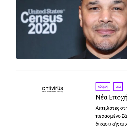
κόσμος
·
νέα
Νέα Εποχή 
Ακτιβιστές στ
περασμένο Σάβ
δικαστικής α