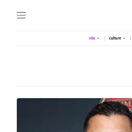
νέα
culture