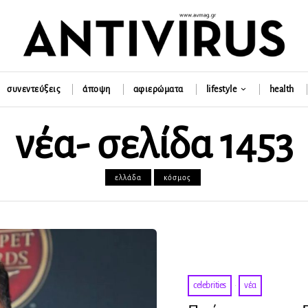
συνεντεύξεις
άποψη
αφιερώματα
lifestyle
health
νέα
- σελίδα 1453
ελλάδα
κόσμος
celebrities
·
νέα