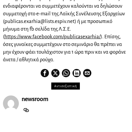
ενδιαφέρονται να συμμετέχουν καλούνται να δηλώσουν
συμμετοχή στο e-mail της Λαϊκής Συνέλευσης Εξαρχείων
(
publicas.exarhia@lists.es
piv.net) ή με προσωπικό
μήνυμα στη fb σελίδα της Λ.Σ.Ε.
(
https://www.facebook.com/
publicasexarhia/
). Επίσης,
όσες γυναίκες συμμετέχουν στο σεμινάριο θα πρέπει να
μην έχουν φάει τουλάχιστον για 1 ώρα πριν και να φοράνε
άνετα / αθλητικά ρούχα.
Αντισεξιστική
newsroom