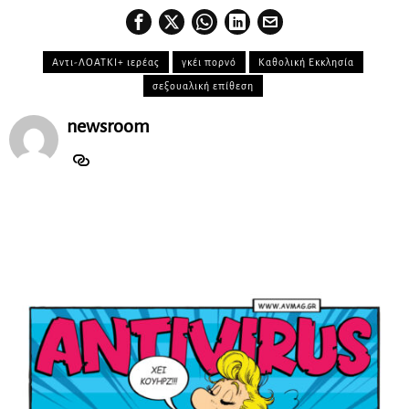
Αντι-ΛΟΑΤΚΙ+ ιερέας
γκέι πορνό
Καθολική Εκκλησία
σεξουαλική επίθεση
newsroom