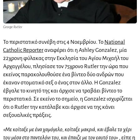
George Rutler
Το περιστατικό συνέβη στις 4 Νοεμβρίου. Το
National
Catholic Reporter
αναφέρει ότι η Ashley Gonzalez, μία
22χρονη φύλακας στην Εκκλησία του Αγίου Μιχαήλ του
Αρχαγγέλου, πλησίασε τον 75χρονο Rutler την ώρα που
εκείνος παρακολουθούσε ένα βίντεο δύο ανδρών που
έκαναν στοματικό σεξ ο ένας στον άλλο. Η Gonzalez
έβγαλε το κινητό της και άρχισε να τραβάει βίντεο το
περιστατικό. Σε εκείνο το σημείο, η Gonzalez ισχυρίζεται
ότι ο Rutler την κατάλαβε και άρχισε να της κάνει
σεξουαλικές πράξεις.
«Με κοίταξε με ένα χαμόγελο, κοίταξε μακριά, και έβαλε το χέρι
του μέσα στο παντελόνι του, και έπαιζε με τον εαυτό του»
, είπε η