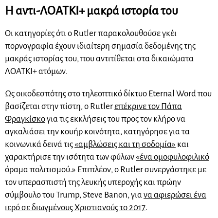
Η αντι-ΛΟΑΤΚΙ+ μακρά ιστορία του
Οι κατηγορίες ότι ο Rutler παρακολουθούσε γκέι
πορνογραφία έχουν ιδιαίτερη σημασία δεδομένης της
μακράς ιστορίας του, που αντιτίθεται στα δικαιώματα
ΛΟΑΤΚΙ+ ατόμων.
Ως οικοδεσπότης στο τηλεοπτικό δίκτυο Eternal Word που
βασίζεται στην πίστη, ο Rutler
επέκρινε τον Πάπα
Φραγκίσκο
για τις εκκλήσεις του προς τον κλήρο να
αγκαλιάσει την κουήρ κοινότητα, κατηγόρησε για τα
κοινωνικά δεινά τις
«αμβλώσεις και τη σοδομία»
και
χαρακτήρισε την ισότητα των φύλων
«ένα ομοφυλοφιλικό
όραμα πολιτισμού.»
Επιπλέον, ο Rutler συνεργάστηκε με
τον υπερασπιστή της λευκής υπεροχής και πρώην
σύμβουλο του Trump, Steve Banon, για
να αφιερώσει ένα
ιερό σε διωγμένους Χριστιανούς το 2017
.