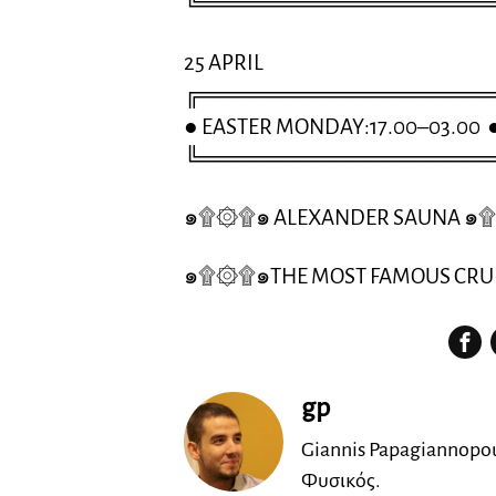
╚═════════════════
25 APRIL
╔═════════════════
● EASTER MONDAY:17.00–03.00 
╚═════════════════
๑۩۞۩๑ ALEXANDER SAUNA ๑
๑۩۞۩๑THE MOST FAMOUS CRUI
gp
Giannis Papagiannopou
Φυσικός.