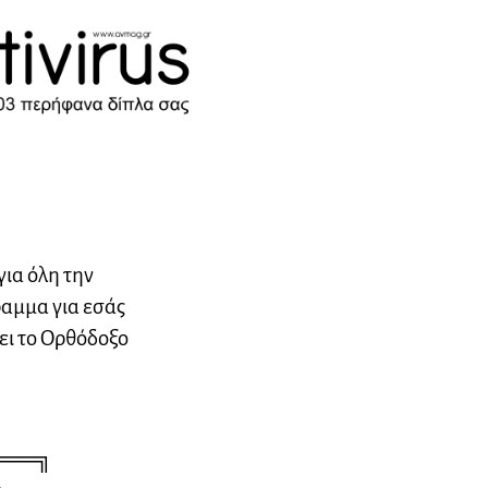
για όλη την
αμμα για εσάς
ει το Ορθόδοξο
═══╗