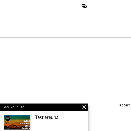
about
Δες και αυτό!
Test ereuna