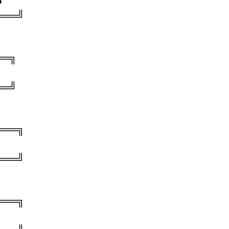
●
═══╝
══╗
══╝
═══╗
═══╝
═══╗
●