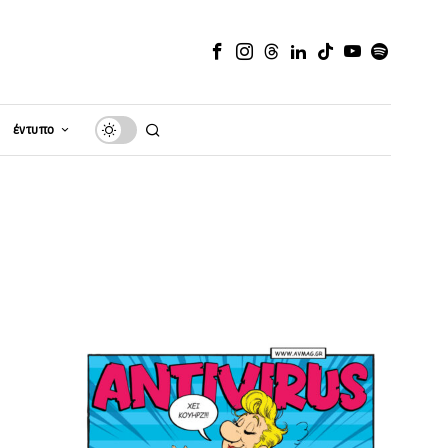
έντυπο