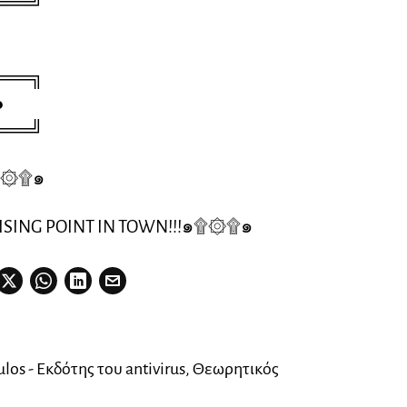
═══╝
═══╗
●
═══╝
۩۞۩๑
SING POINT IN TOWN!!!๑۩۞۩๑
los - Εκδότης του antivirus, Θεωρητικός