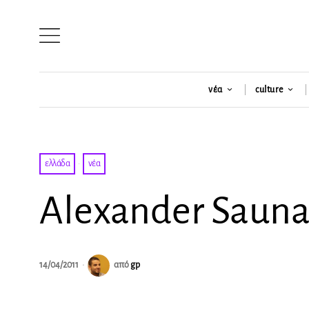
νέα
culture
ελλάδα
·
νέα
Alexander Sauna
14/04/2011
από
gp