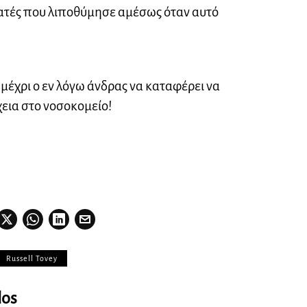
εατές που λιποθύμησε αμέσως όταν αυτό
έχρι ο εν λόγω άνδρας να καταφέρει να
χεια στο νοσοκομείο!
Russell Tovey
los