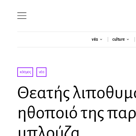
νέα
culture
κόσμος
·
νέα
Θεατής λιποθυμά 
ηθοποιό της πα
μπλούζα