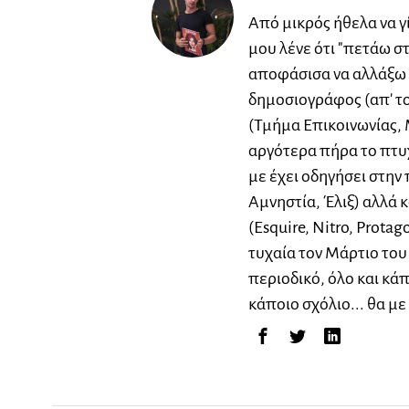
Από μικρός ήθελα να γ
μου λένε ότι "πετάω σ
αποφάσισα να αλλάξω 
δημοσιογράφος (απ' το
(Τμήμα Επικοινωνίας, 
αργότερα πήρα το πτυχ
με έχει οδηγήσει στη
Αμνηστία, Έλιξ) αλλά 
(Esquire, Nitro, Protag
τυχαία τον Μάρτιο του 
περιοδικό, όλο και κά
κάποιο σχόλιο... θα με