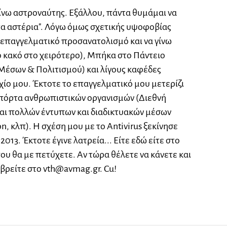
ίνω αστροναύτης. Εξάλλου, πάντα θυμάμαι να
τα αστέρια". Λόγω όμως σχετικής υψοφοβίας
επαγγελματικό προσανατολισμό και να γίνω
 κακό στο χειρότερο), Μπήκα στο Πάντειο
Μέσων & Πολιτισμού) και λίγους καφέδες
ίο μου. Έκτοτε το επαγγελματικό μου μετερίζι
ν πόρτα ανθρωπιστικών οργανισμών (Διεθνή
και πολλών έντυπων και διαδικτυακών μέσων
on, κλπ). Η σχέση μου με το Antivirus ξεκίνησε
2013. Έκτοτε έγινε λατρεία... Είτε εδώ είτε στο
που θα με πετύχετε. Αν τώρα θέλετε να κάνετε και
 βρείτε στο
vth@avmag.gr
. Cu!