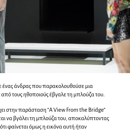
ασε ένας άνδρας που παρακολουθούσε μια
 από τους ηθοποιούς έβγαλε τη μπλούζα του.
χει στην παράσταση “A View From the Bridge”
είται να βγάλει τη μπλούζα του, αποκαλύπτοντας
τι φαίνεται όμως η εικόνα αυτή ήταν