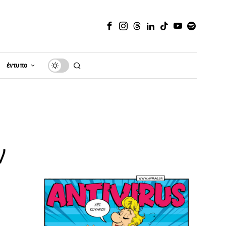
έντυπο
ν