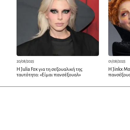
20/08/2025
01/08/2025
Η Julia Fox για τη σεξουαλική της
Η Jinkx M
ταυτότητα: «Είμαι πανσέξουαλ»
πανσέξου