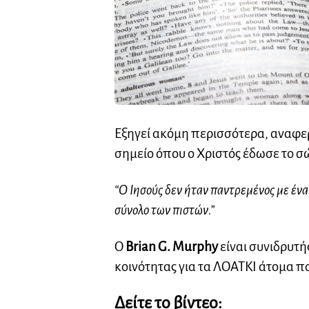
Εξηγεί ακόμη περισσότερα, αναφε
σημείο όπου ο Χριστός έδωσε το σ
“Ο Ιησούς δεν ήταν παντρεμένος με έν
σύνολο των πιστών.”
Ο
Brian G. Murphy
είναι συνιδρυτή
κοινότητας για τα ΛΟΑΤΚΙ άτομα πο
Δείτε το βίντεο: