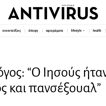
συνεντεύξεις
άποψη
αφιερώματα
lifestyle
health
γος: “Ο Ιησούς ήτα
ς και πανσέξουαλ”