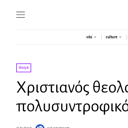
νέα
culture
lifestyle
Χριστιανός θεολό
πολυσυντροφικό