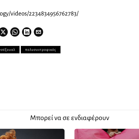
ogy/videos/2234834956762783/
νσέξουαλ
πολυσυντροφικός
Μπορεί να σε ενδιαφέρουν