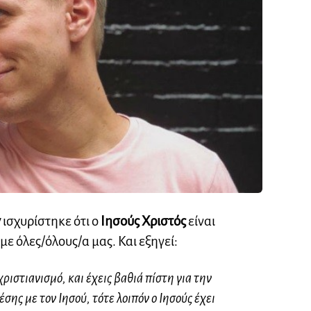
y
ισχυρίστηκε ότι ο
Ιησούς Χριστός
είναι
 όλες/όλους/α μας. Και εξηγεί:
χριστιανισμό, και έχεις βαθιά πίστη για την
ης με τον Ιησού, τότε λοιπόν ο Ιησούς έχει