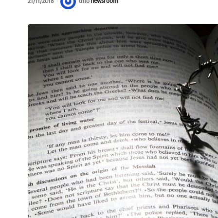
21/11/2018
από
newsroom