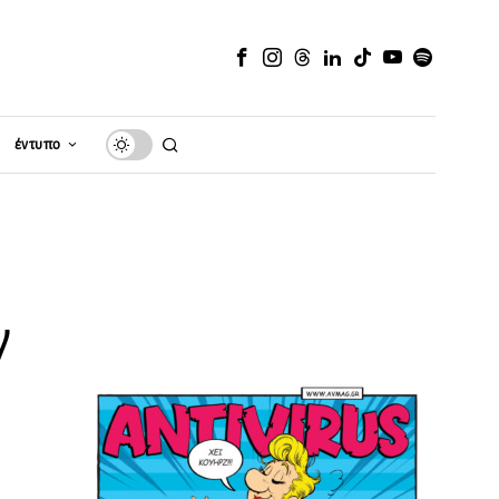
έντυπο
ν