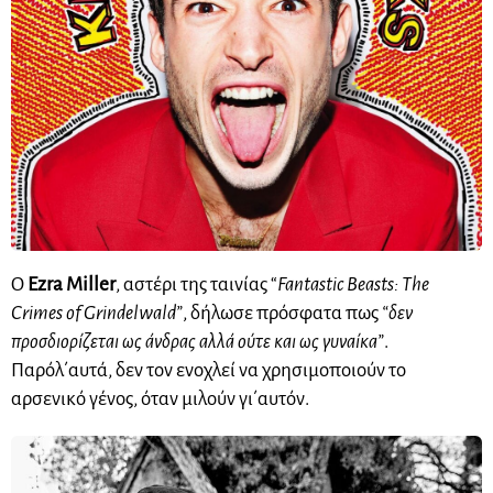
Ο
Ezra Miller
, αστέρι της ταινίας “
Fantastic Beasts: The
Crimes of Grindelwald”
, δήλωσε πρόσφατα πως
“δεν
προσδιορίζεται ως άνδρας αλλά ούτε και ως γυναίκα”
.
Παρόλ΄αυτά, δεν τον ενοχλεί να χρησιμοποιούν το
αρσενικό γένος, όταν μιλούν γι΄αυτόν.