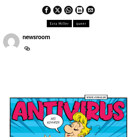
Ezra Miller
queer
newsroom