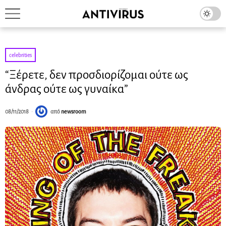
celebrities
“Ξέρετε, δεν προσδιορίζομαι ούτε ως
άνδρας ούτε ως γυναίκα”
08/11/2018
από
newsroom