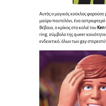
Αυτός ο μαγικός κούκλος φορούσε 
μαύρο παντελόνι, ένα αστραφτερό κ
Βέβαια, ο κρίκος στο κολιέ του
Ken
ring, σύμβολο της queer κοινότητας
ενδεικτικό, όλων των gay στερεοτύ