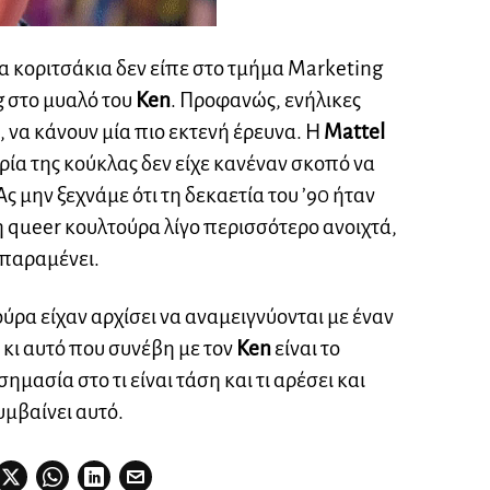
 κοριτσάκια δεν είπε στο τμήμα Marketing
g στο μυαλό του
Ken
. Προφανώς, ενήλικες
, να κάνουν μία πιο εκτενή έρευνα. Η
Mattel
ία της κούκλας δεν είχε κανέναν σκοπό να
ς μην ξεχνάμε ότι τη δεκαετία του ’90 ήταν
 η queer κουλτούρα λίγο περισσότερο ανοιχτά,
 παραμένει.
ούρα είχαν αρχίσει να αναμειγνύονται με έναν
, κι αυτό που συνέβη με τον
Ken
είναι το
ημασία στο τι είναι τάση και τι αρέσει και
συμβαίνει αυτό.