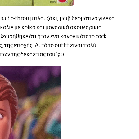
μωβ c-throu μπλουζάκι, μωβ δερμάτινο γιλέκο,
ολιέ με κρίκο και μοναδικά σκουλαρίκια.
θεωρήθηκε ότι ήταν ένα κανονικότατο cock
, της εποχής. Αυτό το outfit είναι πολύ
πων της δεκαετίας του ’90.