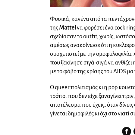
Φυσικά, κανένα από τα πεντάχρονα
της
Mattel
να φορέσει ένα cock rin
σχεδίασαν το outfit, χωρίς, ωστόσο
αμέσως ανακοίνωσε ότι η κυκλοφορ
συσχετιστεί με την ομοφυλοφιλία. Α
που ξεκίνησε σιγά-σιγά να ανθίζει
με το φόβο της κρίσης του AIDS μα
Ο queer πολιτισμός κι η pop κουλτ
τρόπο, που δεν είχε ξαναγίνει πριν
αποτέλεσμα που έχεις, όταν δίνεις σ
γίνεται δημοφιλές κι όχι στο γιατί 