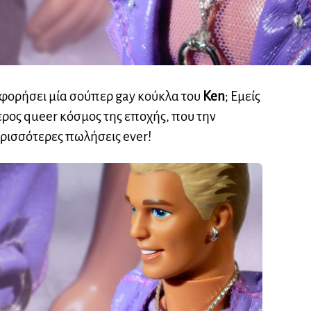
φορήσει μία σούπερ gay κούκλα του
Ken
; Εμείς
ερος queer κόσμος της εποχής, που την
ερισσότερες πωλήσεις ever!