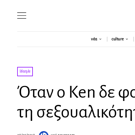
νέα
culture
lifestyle
Όταν ο Ken δε φο
τη σεξουαλικότη