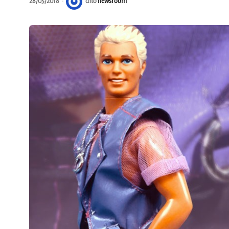
28/05/2018
από
newsroom