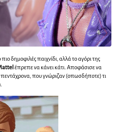
 πιο δημοφιλές παιχνίδι, αλλά το αγόρι της
attel
έπρεπε να κάνει κάτι. Αποφάσισε να
ό πεντάχρονα, που γνώριζαν (οπωσδήποτε) τι
n
.