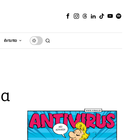
έντυπο
ια