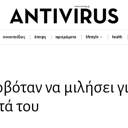
συνεντεύξεις
άποψη
αφιερώματα
lifestyle
health
βόταν να μιλήσει γ
τά του