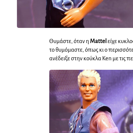
Θυμάστε, όταν η
Mattel
είχε κυκλο
το θυμόμαστε, όπως κι ο περισσότ
ανέδειξε στην κούκλα Ken με τις π