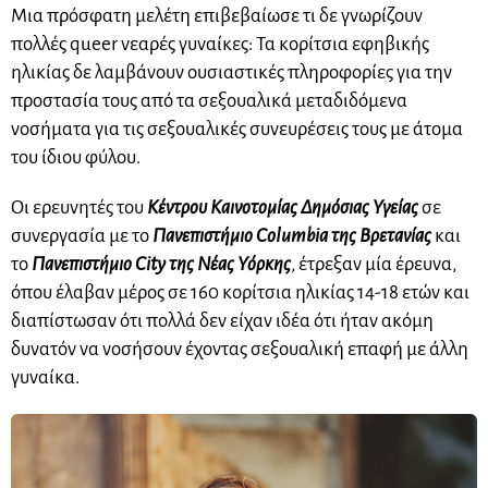
Μια πρόσφατη μελέτη επιβεβαίωσε τι δε γνωρίζουν
πολλές queer νεαρές γυναίκες: Τα κορίτσια εφηβικής
ηλικίας δε λαμβάνουν ουσιαστικές πληροφορίες για την
προστασία τους από τα σεξουαλικά μεταδιδόμενα
νοσήματα για τις σεξουαλικές συνευρέσεις τους με άτομα
του ίδιου φύλου.
Οι ερευνητές του
Κέντρου Καινοτομίας Δημόσιας Υγείας
σε
συνεργασία με το
Πανεπιστήμιο Columbia της Βρετανίας
και
το
Πανεπιστήμιο City της Νέας Υόρκης
, έτρεξαν μία έρευνα,
όπου έλαβαν μέρος σε 160 κορίτσια ηλικίας 14-18 ετών και
διαπίστωσαν ότι πολλά δεν είχαν ιδέα ότι ήταν ακόμη
δυνατόν να νοσήσουν έχοντας σεξουαλική επαφή με άλλη
γυναίκα.