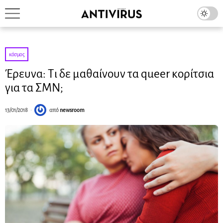
κόσμος
Έρευνα: Τι δε μαθαίνουν τα queer κορίτσια
για τα ΣΜΝ;
13/01/2018
από
newsroom