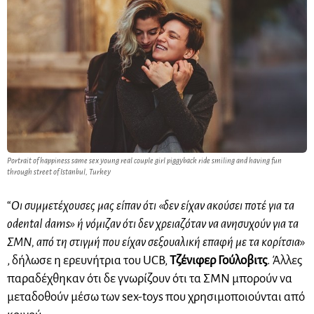
Portrait of happiness same sex young real couple girl piggyback ride smiling and having fun
through street of Istanbul, Turkey
“
Οι συμμετέχουσες μας είπαν ότι «δεν είχαν ακούσει ποτέ για τα
οdental dams» ή νόμιζαν ότι δεν χρειαζόταν να ανησυχούν για τα
ΣΜΝ, από τη στιγμή που είχαν σεξουαλική επαφή με τα κορίτσια
»
, δήλωσε η ερευνήτρια του UCB,
Τζένιφερ Γούλοβιτς
. Άλλες
παραδέχθηκαν ότι δε γνωρίζουν ότι τα ΣΜΝ μπορούν να
μεταδοθούν μέσω των sex-toys που χρησιμοποιούνται από