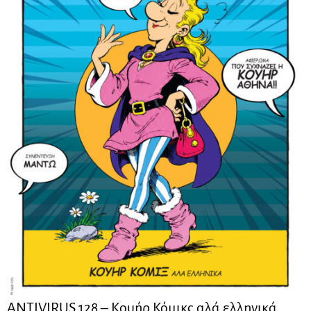
ANTIVIRUS 128 – Kουήρ Κόμικς αλά ελληνικά