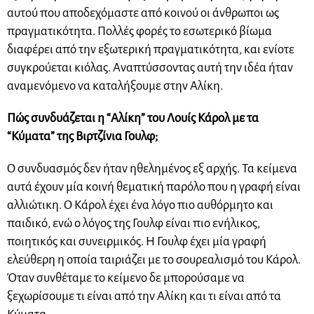
αυτού που αποδεχόμαστε από κοινού οι άνθρωποι ως
πραγματικότητα. Πολλές φορές το εσωτερικό βίωμα
διαφέρει από την εξωτερική πραγματικότητα, και ενίοτε
συγκρούεται κιόλας. Αναπτύσσοντας αυτή την ιδέα ήταν
αναμενόμενο να καταλήξουμε στην Αλίκη.
Πώς συνδυάζεται η “Αλίκη” του Λουίς Κάρολ με τα
“Κύματα” της Βιρτζίνια Γουλφ;
Ο συνδυασμός δεν ήταν ηθελημένος εξ αρχής. Τα κείμενα
αυτά έχουν μία κοινή θεματική παρόλο που η γραφή είναι
αλλιώτικη. Ο Κάρολ έχει ένα λόγο πιο αυθόρμητο και
παιδικό, ενώ ο λόγος της Γουλφ είναι πιο ενήλικος,
ποιητικός και συνειρμικός. Η Γουλφ έχει μία γραφή
ελεύθερη η οποία ταιριάζει με το σουρεαλισμό του Κάρολ.
Όταν συνθέταμε το κείμενο δε μπορούσαμε να
ξεχωρίσουμε τι είναι από την Αλίκη και τι είναι από τα