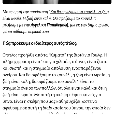
Με αφορμή την παράσταση “
Και θα σφάξουμε το κουνέλι. Η ζωή
είναι ωραία. Η ζωή είναι καλή. Θα σφάξουμε το κουνέλι
.”,
μιλήσαμε με την
Αγγελική Παπαθεμελή
, μια εκ των δημιουργών,
για να μάθουμε περισσότερα.
Πώς προέκυψε ο ιδιαίτερος αυτός τίτλος;
Ο τίτλος προήλθε από τα “Κύματα” της Βιρτζίνια Γουλφ. Η
πλήρης φράση είναι “και για χιλιάδες ο ύπνος είναι ζέστα
και σιωπή και η στιγμιαία απόλαυση ενός παράξενου
ονείρου. Και θα σφάξουμε το κουνέλι, η ζωή είναι ωραία, η
ζωή είναι καλή, θα σφάξουμε το κουνέλι.” Είναι το
στιγμιαίο όνειρο των πολλών, ότι όλα είναι καλά και ότι η
ζωή είναι ωραία. Με αυτή τη σκέψη πέφτει κανείς για
ύπνο. Είναι η σκέψη που μας καθησυχάζει, ώστε να
αφεθούμε σε αυτή τη διαδικασία του ύπνου, την οποία δεν