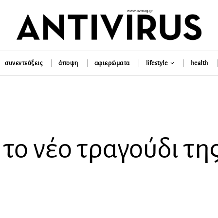
συνεντεύξεις
άποψη
αφιερώματα
lifestyle
health
 το νέο τραγούδι τη