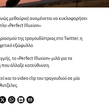
ινώς μεθαύριο) αναμένεται να κυκλοφορήσει
τλο «Perfect Illusion».
ιασμού της τραγουδίστριας στο Twitter, η
σχετικό εξώφυλλο.
ής, το «Perfect Illusion» μιλά για τα
 που άλλαξε κατεύθυνση.
εί και το video clip του τραγουδιού σε μία
Άντζελες.