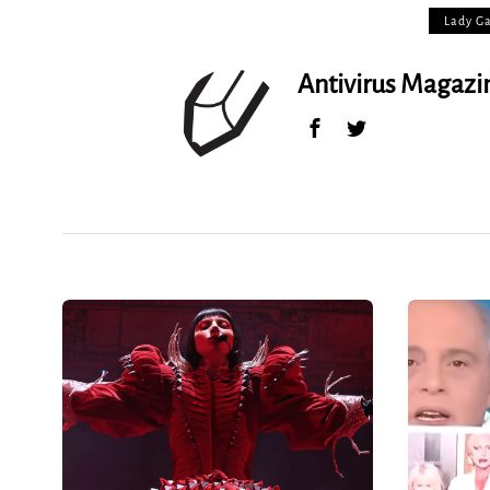
Lady G
Antivirus Magaz