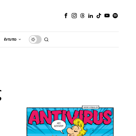
έντυπο
ς