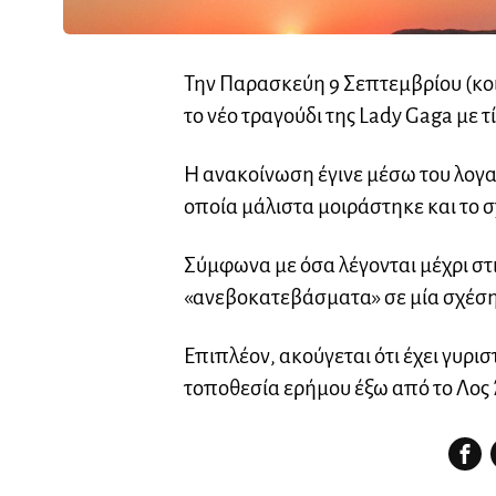
Την Παρασκεύη 9 Σεπτεμβρίου (κο
το νέο τραγούδι της Lady Gaga με τί
Η ανακοίνωση έγινε μέσω του λογαρ
οποία μάλιστα μοιράστηκε και το 
Σύμφωνα με όσα λέγονται μέχρι στιγμ
«ανεβοκατεβάσματα» σε μία σχέση
Επιπλέον, ακούγεται ότι έχει γυριστ
τοποθεσία ερήμου έξω από το Λος 