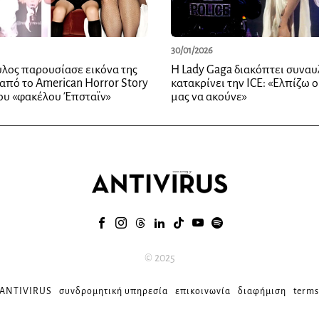
30/01/2026
λος παρουσίασε εικόνα της
Η Lady Gaga διακόπτει συναυλ
από το American Horror Story
κατακρίνει την ICE: «Ελπίζω ο
του «φακέλου Έπσταϊν»
μας να ακούνε»
© 2025
 ANTIVIRUS
συνδρομητική υπηρεσία
επικοινωνία
διαφήμιση
terms