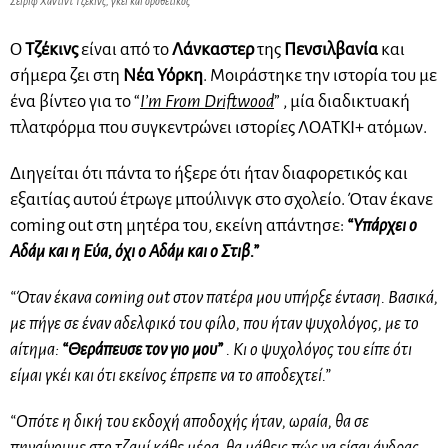
Σέιριφ Χάντιντ Τζέκινς, γκέι και οροθετικός
Ο
Τζέκινς
είναι από το
Λάνκαστερ
της
Πενσιλβανία
και
σήμερα ζει στη
Νέα Υόρκη
. Μοιράστηκε την ιστορία του με
ένα βίντεο για το “
I’m From Driftwood
” , μία διαδικτυακή
πλατφόρμα που συγκεντρώνει ιστορίες ΛΟΑΤΚΙ+ ατόμων.
Διηγείται ότι πάντα το ήξερε ότι ήταν διαφορετικός και
εξαιτίας αυτού έτρωγε μπούλινγκ στο σχολείο. Όταν έκανε
coming out στη μητέρα του, εκείνη απάντησε:
“Υπάρχει ο
Αδάμ και η Εύα, όχι ο Αδάμ και ο Στιβ.”
“Όταν έκανα coming out στον πατέρα μου υπήρξε ένταση. Βασικά,
με πήγε σε έναν αδελφικό του φίλο, που ήταν ψυχολόγος, με το
αίτημα:
“Θεράπευσε τον γιο μου”
. Κι ο ψυχολόγος του είπε ότι
είμαι γκέι και ότι εκείνος έπρεπε να το αποδεχτεί.”
“Οπότε η δική του εκδοχή αποδοχής ήταν, ωραία, θα σε
πηγαίνουμε στο τζαμί κάθε μέρα, θα μάθεις πώς να είσαι άνδρας,