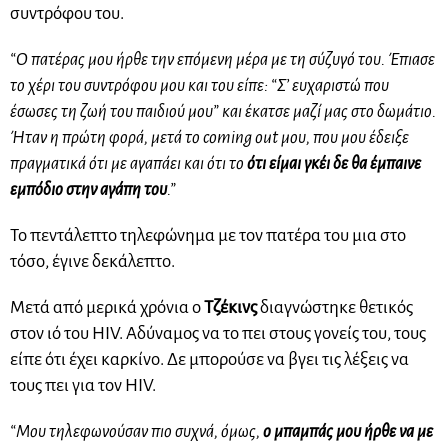
συντρόφου του.
“Ο πατέρας μου ήρθε την επόμενη μέρα με τη σύζυγό του. Έπιασε
το χέρι του συντρόφου μου και του είπε: “Σ’ ευχαριστώ που
έσωσες τη ζωή του παιδιού μου” και έκατσε μαζί μας στο δωμάτιο.
Ήταν η πρώτη φορά, μετά το coming out μου, που μου έδειξε
πραγματικά ότι με αγαπάει και ότι το
ότι είμαι γκέι δε θα έμπαινε
εμπόδιο στην αγάπη του
.”
Το πεντάλεπτο τηλεφώνημα με τον πατέρα του μια στο
τόσο, έγινε δεκάλεπτο.
Μετά από μερικά χρόνια ο
Τζέκινς
διαγνώστηκε θετικός
στον ιό του HIV. Αδύναμος να το πει στους γονείς του, τους
είπε ότι έχει καρκίνο. Δε μπορούσε να βγει τις λέξεις να
τους πει για τον HIV.
“Μου τηλεφωνούσαν πιο συχνά, όμως,
ο μπαμπάς μου ήρθε να με