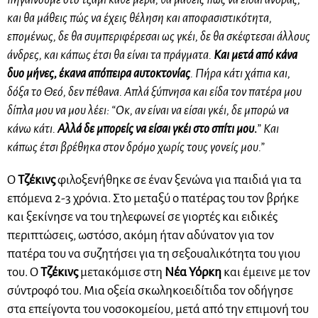
και θα μάθεις πώς να έχεις θέληση και αποφασιστικότητα,
επομένως, δε θα συμπεριφέρεσαι ως γκέι, δε θα σκέφτεσαι άλλους
άνδρες, και κάπως έτσι θα είναι τα πράγματα.
Και μετά από κάνα
δυο μήνες, έκανα απόπειρα αυτοκτονίας
. Πήρα κάτι χάπια και,
δόξα το Θεό, δεν πέθανα. Απλά ξύπνησα και είδα τον πατέρα μου
δίπλα μου να μου λέει: “Οκ, αν είναι να είσαι γκέι, δε μπορώ να
κάνω κάτι.
Αλλά δε μπορείς να είσαι γκέι στο σπίτι μου.
” Και
κάπως έτσι βρέθηκα στον δρόμο χωρίς τους γονείς μου.”
Ο
Τζέκινς
φιλοξενήθηκε σε έναν ξενώνα για παιδιά για τα
επόμενα 2-3 χρόνια. Στο μεταξύ ο πατέρας του τον βρήκε
και ξεκίνησε να του τηλεφωνεί σε γιορτές και ειδικές
περιπτώσεις, ωστόσο, ακόμη ήταν αδύνατον για τον
πατέρα του να συζητήσει για τη σεξουαλικότητα του γιου
του. Ο
Τζέκινς
μετακόμισε στη
Νέα Υόρκη
και έμεινε με τον
σύντροφό του. Μια οξεία σκωληκοειδίτιδα τον οδήγησε
στα επείγοντα του νοσοκομείου, μετά από την επιμονή του