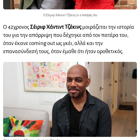
Ο Σέιριφ Χάντιντ Τζέκινς κι ο πατέρας του
Ο 42χρονος
Σέιριφ Χάντιντ Τζέκινς
μοιράζεται την ιστορία
του για την απόρριψη που δέχτηκε από τον πατέρα του,
όταν έκανε coming out ως γκέι, αλλά και την
επανασύνδεσή τους, όταν έμαθε ότι ήταν οροθετικός.