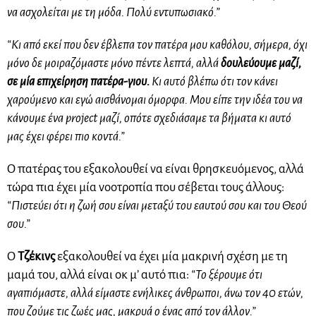
να ασχολείται με τη μόδα. Πολύ εντυπωσιακό.”
“Κι από εκεί που δεν έβλεπα τον πατέρα μου καθόλου, σήμερα, όχι
μόνο δε μοιραζόμαστε μόνο πέντε λεπτά, αλλά
δουλεύουμε μαζί,
σε μία επιχείρηση πατέρα-γιου.
Κι αυτό βλέπω ότι τον κάνει
χαρούμενο και εγώ αισθάνομαι όμορφα. Μου είπε την ιδέα του να
κάνουμε ένα project μαζί, οπότε σχεδιάσαμε τα βήματα κι αυτό
μας έχει φέρει πιο κοντά.”
Ο πατέρας του εξακολουθεί να είναι θρησκευόμενος, αλλά
τώρα πια έχει μία νοοτροπία που σέβεται τους άλλους:
“Πιστεύει ότι η ζωή σου είναι μεταξύ του εαυτού σου και του Θεού
σου.”
Ο
Τζέκινς
εξακολουθεί να έχει μία μακρινή σχέση με τη
μαμά του, αλλά είναι οκ μ’ αυτό πια:
“Το ξέρουμε ότι
αγαπιόμαστε, αλλά είμαστε ενήλικες άνθρωποι, άνω τον 40 ετών,
που ζούμε τις ζωές μας, μακρυά ο ένας από τον άλλον.”