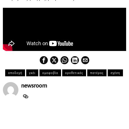
αποδοχή
γκέι
ομοφοβία
οροθετικός
πατέρας
σχέση
newsroom