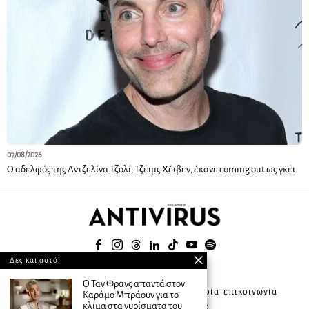
07/08/2026
Ο αδελφός της Αντζελίνα Τζολί, Τζέιμς Χέιβεν, έκανε coming out ως γκέι
Δες και αυτό!
© 2025
Ο Ταν Φρανς απαντά στον
about ANTIVIRUS
συνδρομητική υπηρεσία
επικοινωνία
Καράμο Μπράουν για το
κλίμα στα γυρίσματα του
διαφήμιση
terms of use