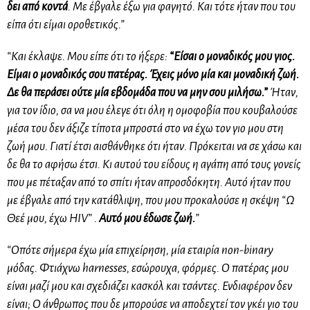
δει από κοντά
. Με έβγαλε έξω για φαγητό. Και τότε ήταν που του
είπα ότι είμαι οροθετικός.”
“Και έκλαψε. Μου είπε ότι το ήξερε:
“Είσαι ο μοναδικός μου γιος.
Είμαι ο μοναδικός σου πατέρας. Έχεις μόνο μία και μοναδική ζωή.
Δε θα περάσει ούτε μία εβδομάδα που να μην σου μιλήσω.”
Ήταν,
για τον ίδιο, σα να μου έλεγε ότι όλη η ομοφοβία που κουβαλούσε
μέσα του δεν άξιζε τίποτα μπροστά στο να έχω τον γιο μου στη
ζωή μου. Γιατί έτσι αισθάνθηκε ότι ήταν. Πρόκειται να σε χάσω και
δε θα το αφήσω έτσι. Κι αυτού του είδους η αγάπη από τους γονείς
που με πέταξαν από το σπίτι ήταν απροσδόκητη. Αυτό ήταν που
με έβγαλε από την κατάθλιψη, που μου προκαλούσε η σκέψη “Ω
Θεέ μου, έχω HIV” .
Αυτό μου έδωσε ζωή.
”
“Οπότε σήμερα έχω μία επιχείρηση, μία εταιρία non-binary
μόδας. Φτιάχνω harnesses, εσώρουχα, φόρμες. Ο πατέρας μου
είναι μαζί μου και σχεδιάζει κασκόλ και τσάντες. Ενδιαφέρον δεν
είναι; Ο άνθρωπος που δε μπορούσε να αποδεχτεί τον γκέι γιο του