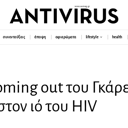
συνεντεύξεις
άποψη
αφιερώματα
lifestyle
health
oming out του Γκάρ
στον ιό του HIV