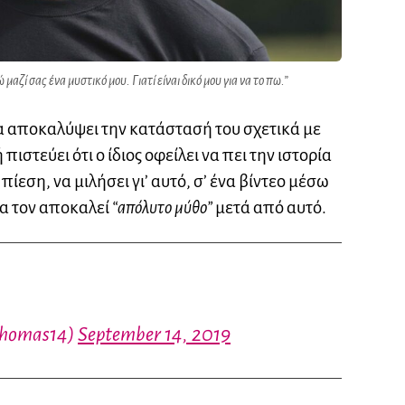
ζί σας ένα μυστικό μου. Γιατί είναι δικό μου για να το πω.”
α αποκαλύψει την κατάστασή του σχετικά με
ή πιστεύει ότι ο ίδιος οφείλει να πει την ιστορία
πίεση, να μιλήσει γι’ αυτό, σ’ ένα βίντεο μέσω
α τον αποκαλεί
“απόλυτο μύθο”
μετά από αυτό.
thomas14)
September 14, 2019