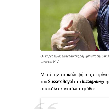
Ο Γκάρετ Τόμας είναι παίκτης ράγκμπι από την Ουαλί
τον ιό του HIV.
Μετά την αποκάλυψή του, ο πρίγκ
του
Sussex Royal
στο
Instagram
χαι
αποκάλεσε «απόλυτο μύθο» .