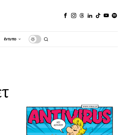
έντυπο
ετ