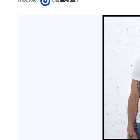
16/09/2019
από
newsroom