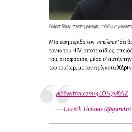
Γκάρετ Τόμας, παίκτης ράγκμπι: “”Θέλω να μοιραστώ μα
Μία εφημερίδα τον
“απείλησε”
ότι θ
τον ιό του HIV, οπότε ο ίδιος, επειδ
του, αποφάσισε, μέσα σ’ αυτήν την 
του τουίτερ, με τον πρίγκιπα
Χάρι
ν
pic.twitter.com/4LOH7yKdlZ
— Gareth Thomas (@gareth