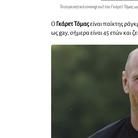
Το συγκινητικό coming out του Γκάρετ Τόμας ω
Ο
Γκάρετ Τόμας
είναι παίκτης ράγκ
ως gay, σήμερα είναι 45 ετών και ζει