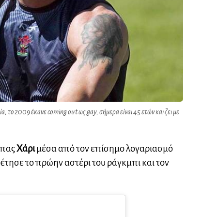
α, το 2009 έκανε coming out ως gay, σήμερα είναι 45 ετών και ζει με
ιπας
Χάρι
μέσα από τον επίσημο λογαριασμό
ρέτησε το πρώην αστέρι του ράγκμπι και τον