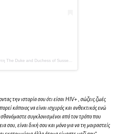
Η δημοσίευση κοινοποιήθηκε από το χρήστη The Duke and Duchess of Sussex (@sussexroyal)
στις
15 Σεπ, 201
ντας την ιστορία σου ότι είσαι HIV+ , σώζεις ζωές
μπορεί κάποιος να είναι ισχυρός και ανθεκτικός ενώ
ισθανόμαστε συγκλονισμένοι από τον τρόπο που
α σου, είναι δική σου και μόνο για να τη μοιραστείς
και εκατομμύρια άλλα άτομα είμαστε μαζί σου” .