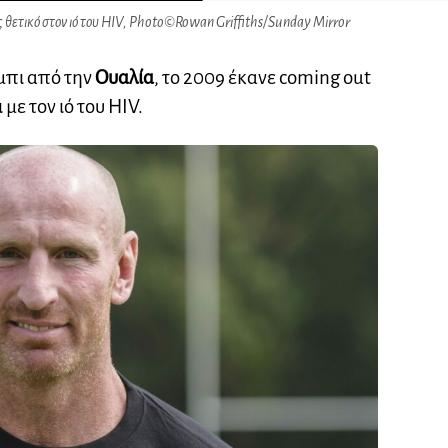
ς θετικό στον ιό του HIV, Photo©️Rowan Griffiths/Sunday Mirror
μπι από την
Ουαλία
, το 2009 έκανε coming out
 με τον ιό του HIV.