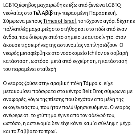
LGBTQ έφηβος μαχαιρώθηκε έξω από ξενώνα LGBTQ
νεολαίας στο
Τελ Αβίβ
την περασμένη Παρασκευή.
Σύμφωνα με τους
Times of Israel
, το 16χρονο αγόρι δέχτηκε
πολλαπλές μαχαιριές στο στήθος και στο πόδι από έναν
άνδρα, που διέφυγε από το σημείο με αυτοκίνητο, όταν
άκουσε τις σειρήνες της αστυνομίας να πλησιάζουν. Ο
νεαρός μεταφέρθηκε στο νοσοκομείο Ichilov σε σοβαρή
κατάσταση, ωστόσο, μετά από εγχείρηση, η κατάστασή
του παραμένει σταθερή.
Ο νεαρός ζούσε στην αραβική πόλη Τάμρα κι είχε
μετακομίσει πρόσφατα στο κέντρο Beit Dror, σύμφωνα με
αναφορές, λόγω της πίεσης που δεχόταν από μέλη της
οικογένειάς του, που ήταν πολύ θρησκευόμενα. Ο νεαρός
ανέφερε ότι το χτύπημα έγινε από τον αδελφό του,
ωστόσο, η αστυνομία δεν είχε κάνει καμία σύλληψη μέχρι
και το Σάββατο το πρωί.