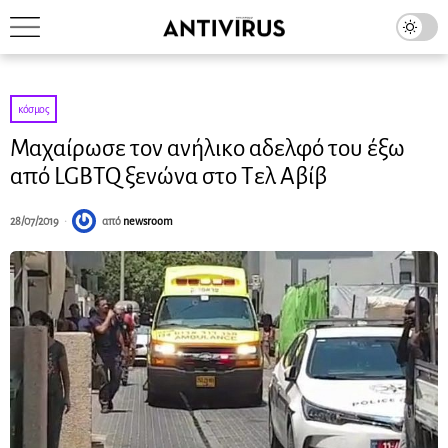
κόσμος
Μαχαίρωσε τον ανήλικο αδελφό του έξω
από LGBTQ ξενώνα στο Τελ Αβίβ
28/07/2019
από
newsroom