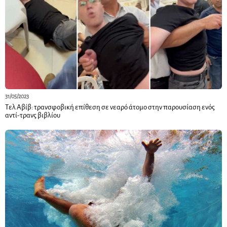
31/05/2023
Τελ Αβίβ: τρανσφοβική επίθεση σε νεαρό άτομο στην παρουσίαση ενός
αντί-τρανς βιβλίου