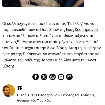
Οι καλλιτέχνες που επισκέπτονται τις ”Κούκλες” για να
παρακολουθήσουν το Drag Show της
Εύας Κουμαριανού
και των υπόλοιπων ταλαντούχων παιδιών αυξάνονται
συνεχώς!!!! Μέσα στον τελευταίο μήνα έχουν βρεθεί από
τον Gaultier μέχρι και την Άννα Βίσση. Αυτή τη φορά ήταν
η σειρά της Έ. Κοκκίνου να απολαύσει την παράσταση και
μάλιστα το βράδυ της Παρασκευής, λίγο μετά την Άννα
Βίσση
!
gp
Giannis Papagiannopoulos - Εκδότης του antivirus,
Θεωρητικός Φυσικός.