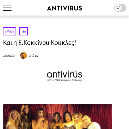
ελλάδα
·
νέα
Και η Ε.Κοκκίνου Κούκλες!
24/02/2011
από
gp