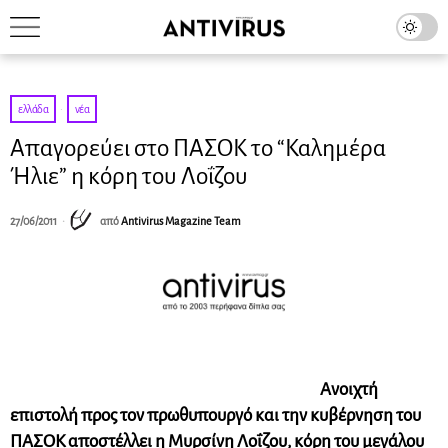
ελλάδα
·
νέα
Απαγορεύει στο ΠΑΣΟΚ το “Καλημέρα
Ήλιε” η κόρη του Λοΐζου
27/06/2011
από
Antivirus Magazine Team
Ανοιχτή
επιστολή προς τον πρωθυπουργό και την κυβέρνηση του
ΠΑΣΟΚ αποστέλλει η Μυρσίνη Λοΐζου, κόρη του μεγάλου